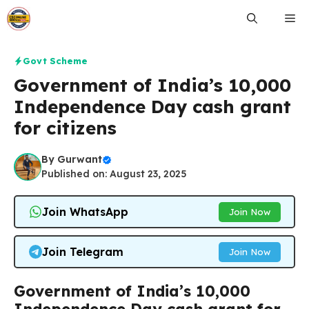
Skip
Me
to
content
Govt Scheme
Government of India’s ₹10,000
Independence Day cash grant
for citizens
By
Gurwant
Published on: August 23, 2025
Join WhatsApp
Join Now
Join Telegram
Join Now
Government of India’s ₹10,000