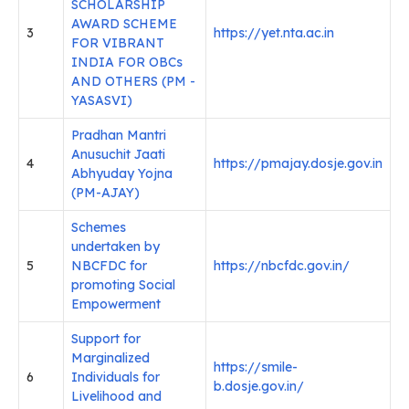
SCHOLARSHIP
AWARD SCHEME
3
https://yet.nta.ac.in
FOR VIBRANT
INDIA FOR OBCs
AND OTHERS (PM -
YASASVI)
Pradhan Mantri
Anusuchit Jaati
4
https://pmajay.dosje.gov.in
Abhyuday Yojna
(PM-AJAY)
Schemes
undertaken by
5
NBCFDC for
https://nbcfdc.gov.in/
promoting Social
Empowerment
Support for
Marginalized
https://smile-
6
Individuals for
b.dosje.gov.in/
Livelihood and