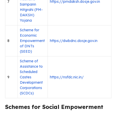
7
https://pmdaksh.dosje.gov.in
Sampann
Hitgrahi (PM-
DAKSH)
Yojana
Scheme for
Economic
8
Empowerment
https://dwbdnc.dosje.gov.in
of DNTs
(SEED)
Scheme of
Assistance to
Scheduled
9
Castes
https://nsfdc.nic.in/
Development
Corporations
(SCDCs)
Schemes for Social Empowerment