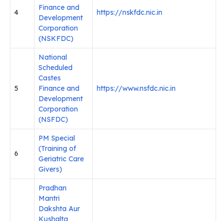
Finance and
4
https://nskfdc.nic.in
Development
Corporation
(NSKFDC)
National
Scheduled
Castes
5
Finance and
https://www.nsfdc.nic.in
Development
Corporation
(NSFDC)
PM Special
(Training of
6
Geriatric Care
Givers)
Pradhan
Mantri
Dakshta Aur
Kushalta