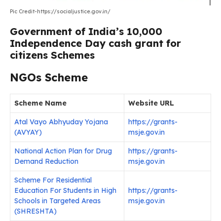
Pic Credit-https://socialjustice.gov.in/
Government of India’s ₹10,000
Independence Day cash grant for
citizens Schemes
NGOs Scheme
Scheme Name
Website URL
Atal Vayo Abhyuday Yojana
https://grants-
(AVYAY)
msje.gov.in
National Action Plan for Drug
https://grants-
Demand Reduction
msje.gov.in
Scheme For Residential
Education For Students in High
https://grants-
Schools in Targeted Areas
msje.gov.in
(SHRESHTA)