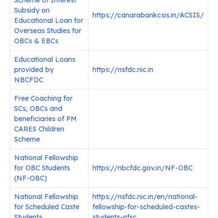
Scheme of Interest
Subsidy on
https://canarabankcsis.in/ACSIS/
Educational Loan for
Overseas Studies for
OBCs & EBCs
Educational Loans
provided by
https://nsfdc.nic.in
NBCFDC
Free Coaching for
SCs, OBCs and
beneficiaries of PM
CARES Children
Scheme
National Fellowship
for OBC Students
https://nbcfdc.gov.in/NF-OBC
(NF-OBC)
National Fellowship
https://nsfdc.nic.in/en/national-
for Scheduled Caste
fellowship-for-scheduled-castes-
Students
students-nfsc