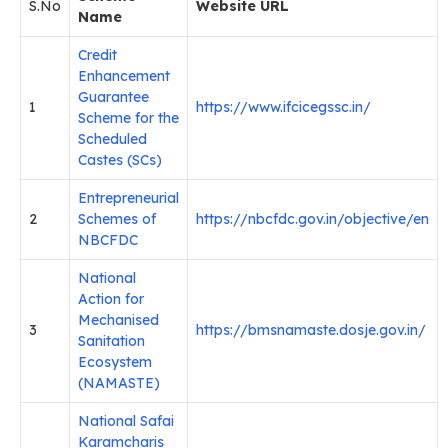
S.No
Website URL
Name
Credit
Enhancement
Guarantee
1
https://www.ifcicegssc.in/
Scheme for the
Scheduled
Castes (SCs)
Entrepreneurial
2
Schemes of
https://nbcfdc.gov.in/objective/en
NBCFDC
National
Action for
Mechanised
3
https://bmsnamaste.dosje.gov.in/
Sanitation
Ecosystem
(NAMASTE)
National Safai
Karamcharis