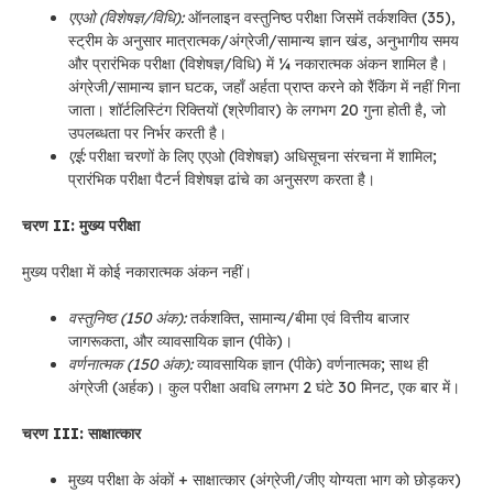
एएओ (विशेषज्ञ/विधि):
ऑनलाइन वस्तुनिष्ठ परीक्षा जिसमें तर्कशक्ति (35),
स्ट्रीम के अनुसार मात्रात्मक/अंग्रेजी/सामान्य ज्ञान खंड, अनुभागीय समय
और प्रारंभिक परीक्षा (विशेषज्ञ/विधि) में ¼ नकारात्मक अंकन शामिल है।
अंग्रेजी/सामान्य ज्ञान घटक, जहाँ अर्हता प्राप्त करने को रैंकिंग में नहीं गिना
जाता। शॉर्टलिस्टिंग रिक्तियों (श्रेणीवार) के लगभग 20 गुना होती है, जो
उपलब्धता पर निर्भर करती है।
एई:
परीक्षा चरणों के लिए एएओ (विशेषज्ञ) अधिसूचना संरचना में शामिल;
प्रारंभिक परीक्षा पैटर्न विशेषज्ञ ढांचे का अनुसरण करता है।
चरण II: मुख्य परीक्षा
मुख्य परीक्षा में कोई नकारात्मक अंकन नहीं।
वस्तुनिष्ठ (150 अंक):
तर्कशक्ति, सामान्य/बीमा एवं वित्तीय बाजार
जागरूकता, और व्यावसायिक ज्ञान (पीके)।
वर्णनात्मक (150 अंक):
व्यावसायिक ज्ञान (पीके) वर्णनात्मक; साथ ही
अंग्रेजी (अर्हक)। कुल परीक्षा अवधि लगभग 2 घंटे 30 मिनट, एक बार में।
चरण III: साक्षात्कार
मुख्य परीक्षा के अंकों + साक्षात्कार (अंग्रेजी/जीए योग्यता भाग को छोड़कर)