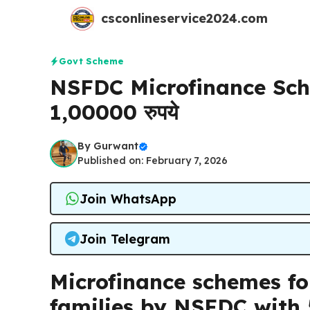
Skip
csconlineservice2024.com
to
content
Govt Scheme
NSFDC Microfinance Scheme 
1,00000 रुपये
By
Gurwant
Published on: February 7, 2026
Join WhatsApp
Join Telegram
Microfinance schemes fo
families by NSFDC with