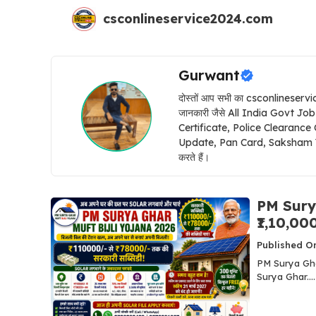
Skip
csconlineservice2024.com
to
content
Gurwant
दोस्तों आप सभी का csconlineservic
जानकारी जैसे All India Govt J
Certificate, Police Clearance
Update, Pan Card, Saksham Yojan
करते हैं।
PM Surya
₹1,10,000 
Published On
PM Surya Gha
Surya Ghar....