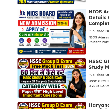
NIOS Ad
Details 
Complet
Published On
NIOS Admissi
Student Portal
HSSC G
Study M
Published On
HSSC GROUP 
D 2026 EXAM: 
Haryana C