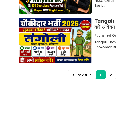
HSSC Group D परी
Best....
Tangoli C
करें आवेदन
Published On
Tangoli Chowki
Chowkidar Bha
Previous
1
2