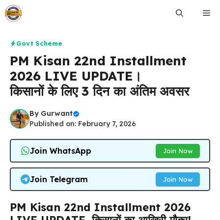
Skip
Me
to
content
Govt Scheme
PM Kisan 22nd Installment
2026 LIVE UPDATE।
किसानों के लिए 3 दिन का अंतिम अवसर
By
Gurwant
Published on: February 7, 2026
Join WhatsApp
Join Now
Join Telegram
Join Now
PM Kisan 22nd Installment 2026