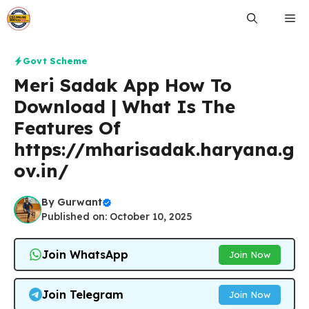
Skip
Me
to
content
Govt Scheme
Meri Sadak App How To
Download | What Is The
Features Of
https://mharisadak.haryana.g
ov.in/
By
Gurwant
Published on: October 10, 2025
Join WhatsApp
Join Now
Join Telegram
Join Now