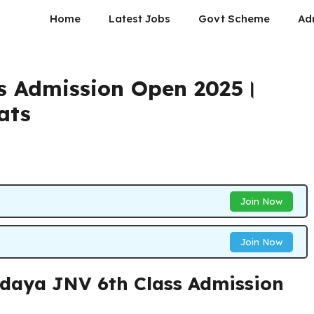
Home
Latest Jobs
Govt Scheme
Ad
s Admission Open 2025।
ats
Join Now
Join Now
odaya JNV 6th Class Admission