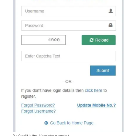
Pic Credit-https://hrylabour.gov.in/