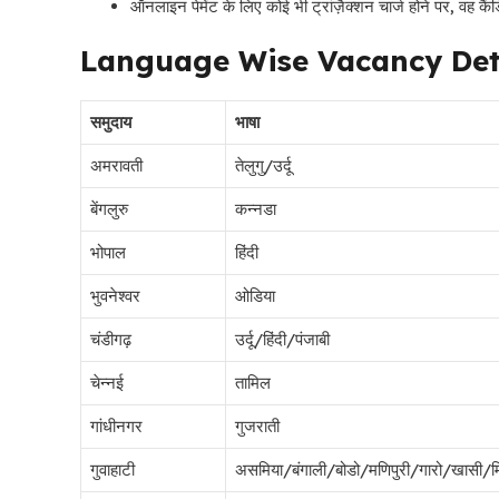
ऑनलाइन पेमेंट के लिए कोई भी ट्रांज़ैक्शन चार्ज होने पर, वह कैं
Language Wise Vacancy Det
समुदाय
भाषा
अमरावती
तेलुगु/उर्दू
बेंगलुरु
कन्नडा
भोपाल
हिंदी
भुवनेश्वर
ओडिया
चंडीगढ़
उर्दू/हिंदी/पंजाबी
चेन्नई
तामिल
गांधीनगर
गुजराती
गुवाहाटी
असमिया/बंगाली/बोडो/मणिपुरी/गारो/खासी/म