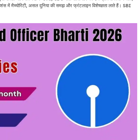
रेशंस में मैच्योरिटी, असल दुनिया की समझ और फ्रंटलाइन विशेषज्ञता लाते हैं। SBI