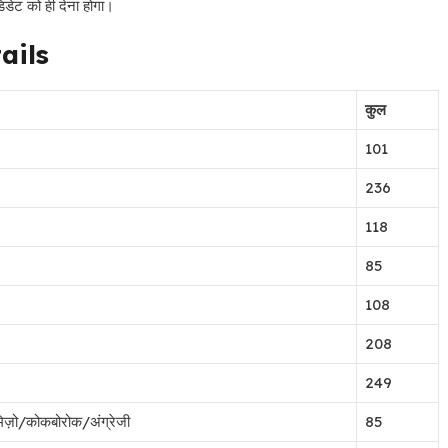
डिडेट को ही देना होगा।
ails
कुल
101
236
118
85
108
208
249
िज़ो/कोकबोरोक/अंग्रेजी
85