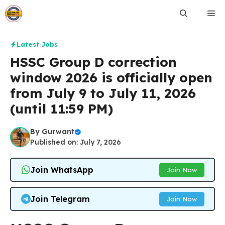
Skip
Me
to
content
Latest Jobs
HSSC Group D correction
window 2026 is officially open
from July 9 to July 11, 2026
(until 11:59 PM)
By
Gurwant
Published on: July 7, 2026
Join WhatsApp
Join Now
Join Telegram
Join Now