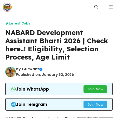
Skip
Me
to
content
Latest Jobs
NABARD Development
Assistant Bharti 2026 | Check
here..! Eligibility, Selection
Process, Age Limit
By
Gurwant
Published on: January 30, 2026
Join WhatsApp
Join Now
Join Telegram
Join Now