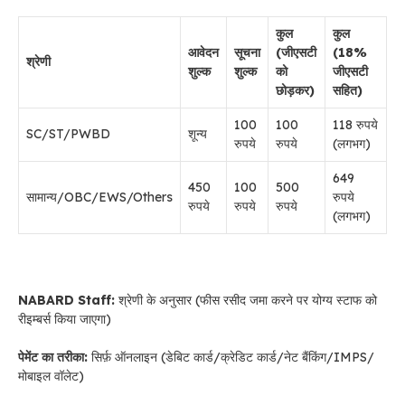
कुल
कुल
आवेदन
सूचना
(जीएसटी
(18%
श्रेणी
शुल्क
शुल्क
को
जीएसटी
छोड़कर)
सहित)
100
100
118 रुपये
SC/ST/PWBD
शून्य
रुपये
रुपये
(लगभग)
649
450
100
500
सामान्य/OBC/EWS/Others
रुपये
रुपये
रुपये
रुपये
(लगभग)
NABARD Staff:
श्रेणी के अनुसार (फीस रसीद जमा करने पर योग्य स्टाफ को
रीइम्बर्स किया जाएगा)
पेमेंट का तरीका:
सिर्फ़ ऑनलाइन (डेबिट कार्ड/क्रेडिट कार्ड/नेट बैंकिंग/IMPS/
मोबाइल वॉलेट)