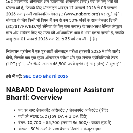
162 डेवलपमेंट असिस्टेंट और डेवलपमेंट असिस्टेंट (हिंदी) पदों के लिए भर्ती की
घोषणा की है, जिसके लिए ऑनलाइन आवेदन 17 जनवरी 2026 से 03 फरवरी
2026 तक इसकी आधिकारिक वेबसाइट (www.nabard.org) पर खुले रहेंगे।
योग्यता के लिए किसी भी विषय में कम से कम 50% अंकों के साथ बैचलर डिग्री
(SC/ST/PWBD/पूर्व सैनिकों के लिए पास क्लास) के साथ-साथ बेसिक कंप्यूटर
ज्ञान और आवेदन किए गए राज्य की आधिकारिक भाषा में भाषा दक्षता ज़रूरी है, जबकि
आयु सीमा 01 जनवरी 2026 तक 21 से 35 वर्ष तय की गई है।
सिलेक्शन प्रोसेस में एक शुरुआती ऑनलाइन परीक्षा (फरवरी 2026 में होने वाली)
होगी, जिसके बाद एक मुख्य ऑनलाइन परीक्षा और एक लैंग्वेज प्रोफिशिएंसी टेस्ट
(LPT) होगा, और सैलरी लगभग 46,500 रुपये प्रति महीना (ग्रॉस) से शुरू होगी।
इसे भी पढ़ें:
SBI CBO Bharti 2026
NABARD Development Assistant
Bharti: Overview
पद का नाम: डेवलपमेंट असिस्टेंट / डेवलपमेंट असिस्टेंट (हिंदी)
पदों की संख्या: 162 (159 DA + 3 DA हिंदी)
वेतन: ₹20,700 – 55,700 (लगभग ₹46,500/- सकल शुरू में)
योग्यता: 50% अंकों के साथ बैचलर डिग्री + कंप्यूटर ज्ञान