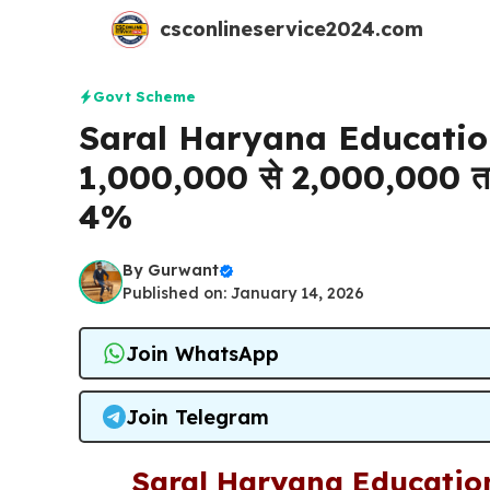
Skip
csconlineservice2024.com
to
content
Govt Scheme
Saral Haryana Education
₹1,000,000 से ₹2,000,000 तक
4%
By
Gurwant
Published on: January 14, 2026
Join WhatsApp
Join Telegram
Saral Haryana Education L