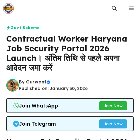
Skip
Me
to
content
Govt Scheme
Contractual Worker Haryana
Job Security Portal 2026
Launch। अंतिम तिथि से पहले अपना
आवेदन जमा करें
By
Gurwant
Published on: January 30, 2026
Join WhatsApp
Join Now
Join Telegram
Join Now