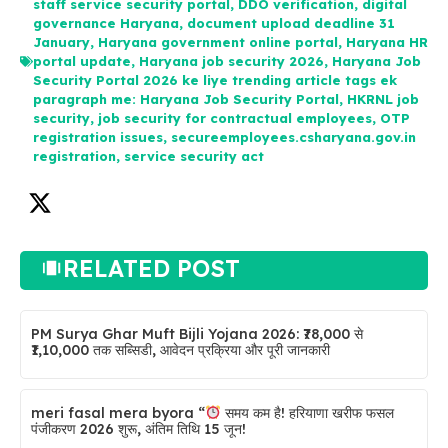
staff service security portal
,
DDO verification
,
digital
governance Haryana
,
document upload deadline 31
January
,
Haryana government online portal
,
Haryana HR
portal update
,
Haryana job security 2026
,
Haryana Job
Security Portal 2026 ke liye trending article tags ek
paragraph me: Haryana Job Security Portal
,
HKRNL job
security
,
job security for contractual employees
,
OTP
registration issues
,
secureemployees.csharyana.gov.in
registration
,
service security act
RELATED POST
PM Surya Ghar Muft Bijli Yojana 2026: ₹78,000 से
₹1,10,000 तक सब्सिडी, आवेदन प्रक्रिया और पूरी जानकारी
meri fasal mera byora “
समय कम है! हरियाणा खरीफ फसल
पंजीकरण 2026 शुरू, अंतिम तिथि 15 जून!