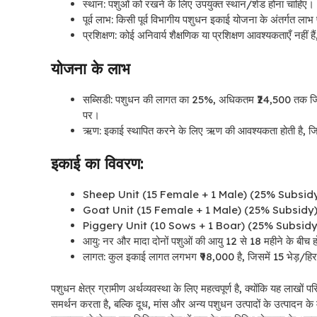
स्थान: पशुओं को रखने के लिए उपयुक्त स्थान/शेड होना चाहिए।
पूर्व लाभ: किसी पूर्व विभागीय पशुधन इकाई योजना के अंतर्गत लाभ प
प्रशिक्षण: कोई अनिवार्य शैक्षणिक या प्रशिक्षण आवश्यकताएँ नहीं है
योजना के लाभ
सब्सिडी: पशुधन की लागत का 25%, अधिकतम ₹24,500 तक
ज
पर
।
ऋण: इकाई स्थापित करने के लिए ऋण की आवश्यकता होती है, जिस
इकाई का विवरण:
Sheep Unit (15 Female + 1 Male) (25% Subsidy) / भ
Goat Unit (15 Female + 1 Male) (25% Subsidy) / ब
Piggery Unit (10 Sows + 1 Boar) (25% Subsidy) / 
आयु: नर और मादा दोनों पशुओं की आयु 12 से 18 महीने के बीच 
लागत: कुल इकाई लागत लगभग ₹98,000 है, जिसमें 15 भेड़/हिर
पशुधन क्षेत्र ग्रामीण अर्थव्यवस्था के लिए महत्वपूर्ण है, क्योंकि यह ला
समर्थन करता है, बल्कि दूध, मांस और अन्य पशुधन उत्पादों के उत्पादन के माध