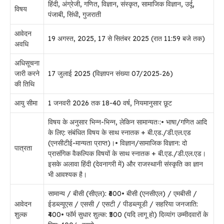
हिंदी, अंग्रेजी, गणित, विज्ञान, संस्कृत, सामाजिक विज्ञान, उर्दू,
विषय
पंजाबी, सिंधी, गुजराती
आवेदन
19 अगस्त, 2025, 17 से सितंबर 2025 (रात 11:59 बजे तक)
अवधि
अधिसूचना
जारी करने
17 जुलाई 2025 (विज्ञापन संख्या 07/2025‑26)
की तिथि
आयु सीमा
1 जनवरी 2026 तक 18-40 वर्ष, नियमानुसार छूट
विषय के अनुसार भिन्न-भिन्न, लेकिन सामान्यतः:• भाषा/गणित आदि
के लिए: संबंधित विषय के साथ स्नातक + बी.एड./डी.एल.एड
(एनसीटीई-मान्यता प्राप्त)।• विज्ञान/सामाजिक विज्ञान: दो
पात्रता
प्रासंगिक वैकल्पिक विषयों के साथ स्नातक + बी.एड./डी.एल.एड।
इसके अलावा हिंदी (देवनागरी में) और राजस्थानी संस्कृति का ज्ञान
भी आवश्यक है।
सामान्य / बीसी (सीएल): ₹600• बीसी (एनसीएल) / एमबीसी /
आवेदन
ईडब्ल्यूएस / एससी / एसटी / पीडब्ल्यूडी / सहरिया जनजाति:
शुल्क
₹400• फॉर्म सुधार शुल्क: ₹500 (यदि लागू हो)
दिव्यांग उम्मीदवारों के