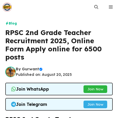
Skip
Me
to
content
Blog
RPSC 2nd Grade Teacher
Recruitment 2025, Online
Form Apply online for 6500
posts
By
Gurwant
Published on: August 20, 2025
Join WhatsApp
Join Now
Join Telegram
Join Now