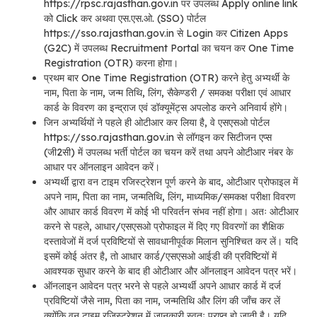
https://rpsc.rajasthan.gov.in पर उपलब्ध Apply online link
को Click कर अथवा एस.एस.ओ. (SSO) पोर्टल
https://sso.rajasthan.gov.in से Login कर Citizen Apps
(G2C) में उपलब्ध Recruitment Portal का चयन कर One Time
Registration (OTR) करना होगा।
प्रथम बार One Time Registration (OTR) करने हेतु अभ्यर्थी के
नाम, पिता के नाम, जन्म तिथि, लिंग, सैकेण्डरी / समकक्ष परीक्षा एवं आधार
कार्ड के विवरण का इन्द्राज एवं डॉक्यूमेंट्स अपलोड करने अनिवार्य होंगे।
जिन अभ्यर्थियों ने पहले ही ओटीआर कर लिया है, वे एसएसओ पोर्टल
https://sso.rajasthan.gov.in से लॉगइन कर सिटीजन एप्स
(जी2सी) में उपलब्ध भर्ती पोर्टल का चयन करें तथा अपने ओटीआर नंबर के
आधार पर ऑनलाइन आवेदन करें।
अभ्यर्थी द्वारा वन टाइम रजिस्ट्रेशन पूर्ण करने के बाद, ओटीआर प्रोफाइल में
अपने नाम, पिता का नाम, जन्मतिथि, लिंग, माध्यमिक/समकक्ष परीक्षा विवरण
और आधार कार्ड विवरण में कोई भी परिवर्तन संभव नहीं होगा। अतः ओटीआर
करने से पहले, आधार/एसएसओ प्रोफाइल में दिए गए विवरणों का शैक्षिक
दस्तावेजों में दर्ज प्रविष्टियों से सावधानीपूर्वक मिलान सुनिश्चित कर लें। यदि
इसमें कोई अंतर है, तो आधार कार्ड/एसएसओ आईडी की प्रविष्टियों में
आवश्यक सुधार करने के बाद ही ओटीआर और ऑनलाइन आवेदन पत्र भरें।
ऑनलाइन आवेदन पत्र भरने से पहले अभ्यर्थी अपने आधार कार्ड में दर्ज
प्रविष्टियों जैसे नाम, पिता का नाम, जन्मतिथि और लिंग की जाँच कर लें
क्योंकि वन टाइम रजिस्ट्रेशन में जानकारी स्वतः प्राप्त हो जाती है। यदि