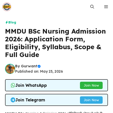
Skip
Me
to
content
Blog
MMDU BSc Nursing Admission
2026: Application Form,
Eligibility, Syllabus, Scope &
Full Guide
By
Gurwant
Published on: May 23, 2026
Join WhatsApp
Join Now
Join Telegram
Join Now