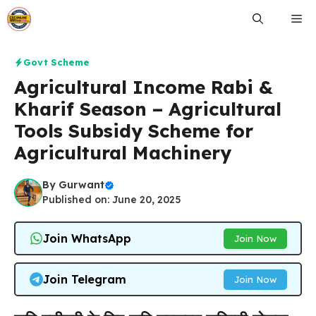
Skip
Me
to
content
Govt Scheme
Agricultural Income Rabi &
Kharif Season – Agricultural
Tools Subsidy Scheme for
Agricultural Machinery
By
Gurwant
Published on: June 20, 2025
Join WhatsApp
Join Now
Join Telegram
Join Now