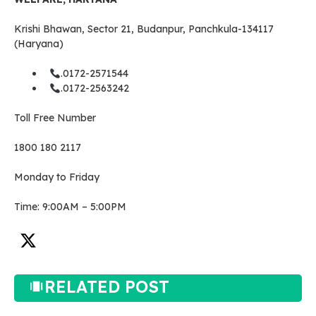
Krishi Bhawan, Sector 21, Budanpur, Panchkula-134117
(Haryana)
.
0172-2571544
.
0172-2563242
Toll Free Number
1800 180 2117
Monday to Friday
Time: 9:00AM – 5:00PM
RELATED POST