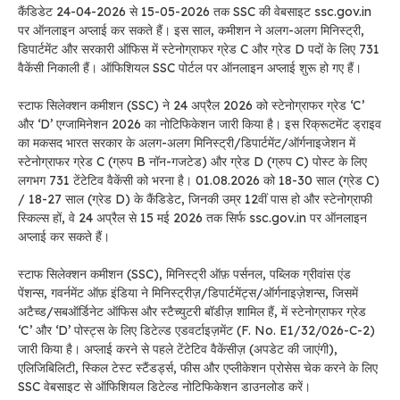
कैंडिडेट 24-04-2026 से 15-05-2026 तक SSC की वेबसाइट ssc.gov.in
पर ऑनलाइन अप्लाई कर सकते हैं। इस साल, कमीशन ने अलग-अलग मिनिस्ट्री,
डिपार्टमेंट और सरकारी ऑफिस में स्टेनोग्राफर ग्रेड C और ग्रेड D पदों के लिए 731
वैकेंसी निकाली हैं। ऑफिशियल SSC पोर्टल पर ऑनलाइन अप्लाई शुरू हो गए हैं।
स्टाफ सिलेक्शन कमीशन (SSC) ने 24 अप्रैल 2026 को स्टेनोग्राफर ग्रेड ‘C’
और ‘D’ एग्जामिनेशन 2026 का नोटिफिकेशन जारी किया है। इस रिक्रूटमेंट ड्राइव
का मकसद भारत सरकार के अलग-अलग मिनिस्ट्री/डिपार्टमेंट/ऑर्गनाइजेशन में
स्टेनोग्राफर ग्रेड C (ग्रुप B नॉन-गजटेड) और ग्रेड D (ग्रुप C) पोस्ट के लिए
लगभग 731 टेंटेटिव वैकेंसी को भरना है। 01.08.2026 को 18-30 साल (ग्रेड C)
/ 18-27 साल (ग्रेड D) के कैंडिडेट, जिनकी उम्र 12वीं पास हो और स्टेनोग्राफी
स्किल्स हों, वे 24 अप्रैल से 15 मई 2026 तक सिर्फ ssc.gov.in पर ऑनलाइन
अप्लाई कर सकते हैं।
स्टाफ सिलेक्शन कमीशन (SSC), मिनिस्ट्री ऑफ़ पर्सनल, पब्लिक ग्रीवांस एंड
पेंशन्स, गवर्नमेंट ऑफ़ इंडिया ने मिनिस्ट्रीज़/डिपार्टमेंट्स/ऑर्गनाइज़ेशन्स, जिसमें
अटैच्ड/सबऑर्डिनेट ऑफिस और स्टैच्युटरी बॉडीज़ शामिल हैं, में स्टेनोग्राफर ग्रेड
‘C’ और ‘D’ पोस्ट्स के लिए डिटेल्ड एडवर्टाइज़मेंट (F. No. E1/32/026-C-2)
जारी किया है। अप्लाई करने से पहले टेंटेटिव वैकेंसीज़ (अपडेट की जाएंगी),
एलिजिबिलिटी, स्किल टेस्ट स्टैंडर्ड्स, फीस और एप्लीकेशन प्रोसेस चेक करने के लिए
SSC वेबसाइट से ऑफिशियल डिटेल्ड नोटिफिकेशन डाउनलोड करें।