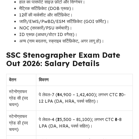
हाल का पासपोर्ट साइज़ फ़ोटो और सिग्नेचर।
मैट्रिक सर्टिफ़िकेट (DOB प्रूफ़)।
12वीं की मार्कशीट और सर्टिफ़िकेट।
जाति/EWS/PwBD/ESM सर्टिफ़िकेट (GOI फ़ॉर्मेट)।
NOC (सरकारी/PSU कर्मचारी)।
ID प्रूफ़ (आधार/वोटर ID वगैरह)।
अन्य (नाम बदलना, स्क्राइब सर्टिफ़िकेट, अगर लागू हो)।
SSC Stenographer Exam Date
Out 2026: Salary Details
वेतन
विवरण
स्टेनोग्राफर
पे लेवल-7 (₹44,900 – 1,42,400); लगभग CTC ₹10-
ग्रेड सी (पद
12 LPA (DA, HRA, पर्क्स सहित)।
चयन)
स्टेनोग्राफर
पे लेवल-4 (₹25,500 – 81,100); लगभग CTC ₹6-8
ग्रेड डी (पद
LPA (DA, HRA, पर्क्स सहित)।
चयन)