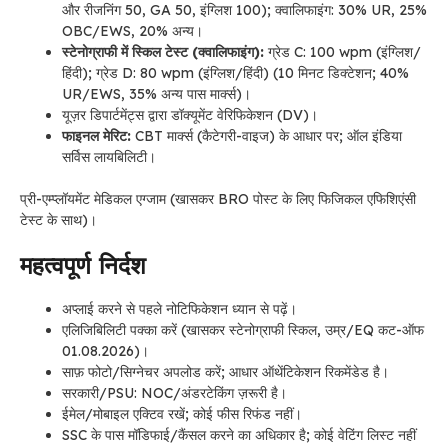
और रीजनिंग 50, GA 50, इंग्लिश 100); क्वालिफाइंग: 30% UR, 25%
OBC/EWS, 20% अन्य।
स्टेनोग्राफी में स्किल टेस्ट (क्वालिफाइंग):
ग्रेड C: 100 wpm (इंग्लिश/
हिंदी); ग्रेड D: 80 wpm (इंग्लिश/हिंदी) (10 मिनट डिक्टेशन; 40%
UR/EWS, 35% अन्य पास मार्क्स)।
यूज़र डिपार्टमेंट्स द्वारा डॉक्यूमेंट वेरिफिकेशन (DV)।
फाइनल मेरिट:
CBT मार्क्स (कैटेगरी-वाइज) के आधार पर; ऑल इंडिया
सर्विस लायबिलिटी।
प्री-एम्प्लॉयमेंट मेडिकल एग्जाम (खासकर BRO पोस्ट के लिए फिजिकल एफिशिएंसी
टेस्ट के साथ)।
महत्वपूर्ण निर्दश
अप्लाई करने से पहले नोटिफिकेशन ध्यान से पढ़ें।
एलिजिबिलिटी पक्का करें (खासकर स्टेनोग्राफी स्किल, उम्र/EQ कट-ऑफ
01.08.2026)।
साफ़ फोटो/सिग्नेचर अपलोड करें; आधार ऑथेंटिकेशन रिकमेंडेड है।
सरकारी/PSU: NOC/अंडरटेकिंग ज़रूरी है।
ईमेल/मोबाइल एक्टिव रखें; कोई फीस रिफंड नहीं।
SSC के पास मॉडिफाई/कैंसल करने का अधिकार है; कोई वेटिंग लिस्ट नहीं