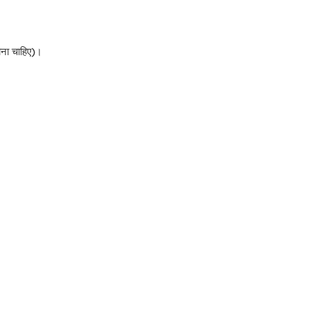
ोना चाहिए)।