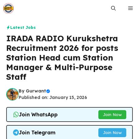
Skip
Me
to
content
Latest Jobs
IRADA RADIO Kurukshetra
Recruitment 2026 for posts
Station Head cum Station
Manager & Multi-Purpose
Staff
By
Gurwant
Published on: January 15, 2026
Join WhatsApp
Join Now
Join Telegram
Join Now