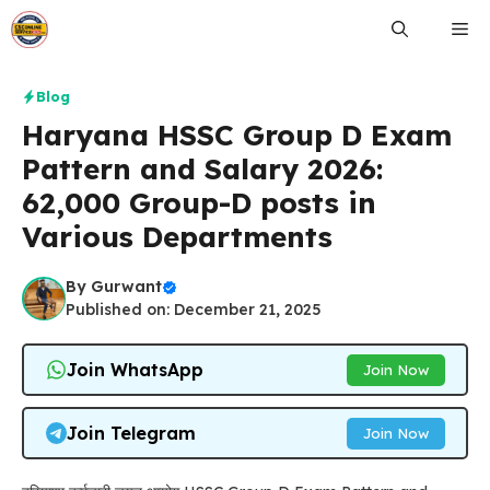
Skip
Me
to
content
Blog
Haryana HSSC Group D Exam
Pattern and Salary 2026:
62,000 Group-D posts in
Various Departments
By
Gurwant
Published on: December 21, 2025
Join WhatsApp
Join Now
Join Telegram
Join Now