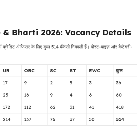
e & Bharti 2026: Vacancy Details
ें क्रेडिट ऑफिसर के लिए कुल 514 वैकेंसी निकाली हैं। पोस्ट-वाइज़ और कैटेगरी-
UR
OBC
SC
ST
EWC
कुल
17
9
2
5
3
36
25
16
9
4
6
60
172
112
62
31
41
418
214
137
76
37
50
514