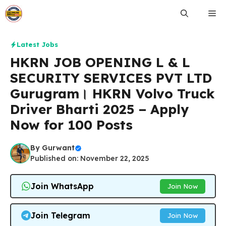
Skip
Me
to
content
Latest Jobs
HKRN JOB OPENING L & L
SECURITY SERVICES PVT LTD
Gurugram। HKRN Volvo Truck
Driver Bharti 2025 – Apply
Now for 100 Posts
By
Gurwant
Published on: November 22, 2025
Join WhatsApp
Join Now
Join Telegram
Join Now