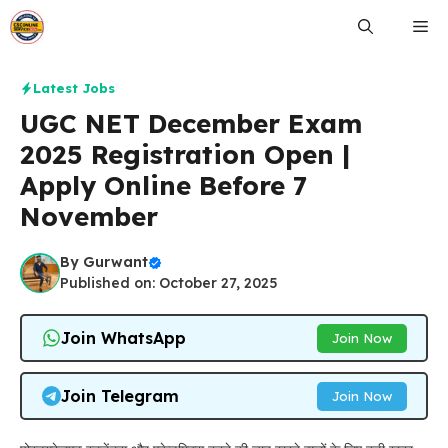
Skip
Me
to
content
Latest Jobs
UGC NET December Exam
2025 Registration Open |
Apply Online Before 7
November
By
Gurwant
Published on: October 27, 2025
Join WhatsApp
Join Now
Join Telegram
Join Now