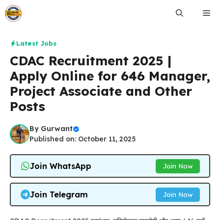
Skip
Me
to
content
Latest Jobs
CDAC Recruitment 2025 |
Apply Online for 646 Manager,
Project Associate and Other
Posts
By
Gurwant
Published on: October 11, 2025
Join WhatsApp
Join Now
Join Telegram
Join Now