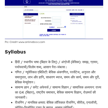
Pic-Credit-www.onlinebssc.com
Syllabus
हिंदी / स्थानीय भाषा (बिहार के लिए) / अंग्रेजी (बेसिक): समझ, ग्रामर,
पर्यायवाची/विलोम शब्द, आसान पैरा-जंबल्स।
गणित / न्यूमेरिकल एबिलिटी: बेसिक अंकगणित, परसेंटेज, अनुपात और
समानुपात, लाभ और हानि, साधारण ब्याज, समय और कार्य, समय और दूरी,
बेसिक मेन्सुरेशन।
सामान्य ज्ञान / करेंट अफेयर्स / सामान्य विज्ञान / सामाजिक अध्ययन: राज्य
का GK (बिहार), राष्ट्रीय समाचार, बेसिक सामान्य विज्ञान, रोज़मर्रा की
जानकारी।
रीजनिंग / मानसिक क्षमता: बेसिक लॉजिकल रीजनिंग, सीरीज़, एनालॉजी,
कोडिंग-डिकोडिंग टाइप के सवाल, आसान पहेलियाँ।