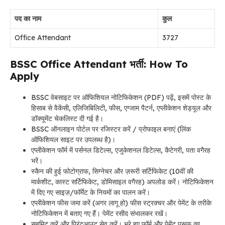
पद का नाम
कुल
Office Attendant
3727
BSSC Office Attendant भर्ती: How To
Apply
BSSC वेबसाइट पर ऑफिशियल नोटिफिकेशन (PDF) पढ़ें, इसमें पोस्ट के
हिसाब से वैकेंसी, एलिजिबिलिटी, फीस, एग्जाम पैटर्न, एप्लीकेशन शेड्यूल और
डॉक्यूमेंट चेकलिस्ट दी गई है।
BSSC ऑनलाइन पोर्टल पर रजिस्टर करें / प्रोफाइल बनाएं (लिंक
ऑफिशियल साइट पर उपलब्ध है)।
एप्लीकेशन फॉर्म में पर्सनल डिटेल्स, एजुकेशनल डिटेल्स, कैटेगरी, पता वगैरह
भरें।
स्कैन की हुई फोटोग्राफ, सिग्नेचर और ज़रूरी सर्टिफिकेट (10वीं की
मार्कशीट, कास्ट सर्टिफिकेट, डोमिसाइल वगैरह) अपलोड करें। नोटिफिकेशन
में दिए गए साइज़/फॉर्मेट के नियमों का पालन करें।
एप्लीकेशन फीस जमा करें (अगर लागू हो) फीस स्ट्रक्चर और पेमेंट के तरीके
नोटिफिकेशन में बताए गए हैं। पेमेंट रसीद संभालकर रखें।
सबमिट करें और प्रिंटआउट सेव करें। भरे हुए फॉर्म और पेमेंट प्रूफ का