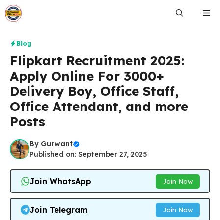
Skip
Me
to
content
Blog
Flipkart Recruitment 2025:
Apply Online For 3000+
Delivery Boy, Office Staff,
Office Attendant, and more
Posts
By
Gurwant
Published on: September 27, 2025
Join WhatsApp
Join Now
Join Telegram
Join Now