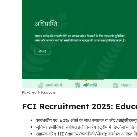
Pic-Credit-fci.gov.in
FCI Recruitment 2025: Educa
प्रबंधकीय पद: 60% अंकों के साथ स्नातक या सीए/आईसीडब्ल्यूए/स
जूनियर इंजीनियर: संबंधित इंजीनियरिंग स्ट्रीम में डिप्लोमा या डिग्
सहायक ग्रेड III (सामान्य/तकनीकी/लेखा): संबंधित स्नातक डिग्