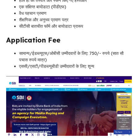
हाल ही की तस्वीर और स्कैन किए गए हस्ताक्षर
एक संक्षिप्त बायोडाटा (पीडीएफ)
वैध पहचान प्रमाण
शैक्षणिक और अनुभव प्रमाण पत्र
सीटीसी बातचीत फॉर्म और बायोडाटा प्रारूप
Application Fee
सामान्य/ईडब्ल्यूएस/ओबीसी उम्मीदवारों के लिए: 750/- रुपये (सात सौ
पचास रुपये मात्र)
एससी/एसटी/पीडब्ल्यूबीडी उम्मीदवारों के लिए: शून्य