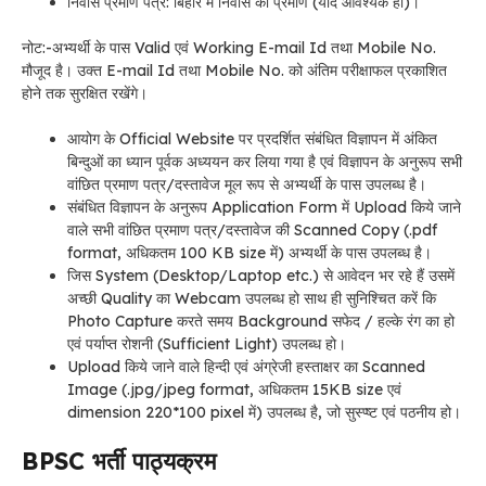
निवास प्रमाण पत्र: बिहार में निवास का प्रमाण (यदि आवश्यक हो)।
नोट:-अभ्यर्थी के पास Valid एवं Working E-mail Id तथा Mobile No.
मौजूद है। उक्त E-mail Id तथा Mobile No. को अंतिम परीक्षाफल प्रकाशित
होने तक सुरक्षित रखेंगे।
आयोग के Official Website पर प्रदर्शित संबंधित विज्ञापन में अंकित
बिन्दुओं का ध्यान पूर्वक अध्ययन कर लिया गया है एवं विज्ञापन के अनुरूप सभी
वांछित प्रमाण पत्र/दस्तावेज मूल रूप से अभ्यर्थी के पास उपलब्ध है।
संबंधित विज्ञापन के अनुरूप Application Form में Upload किये जाने
वाले सभी वांछित प्रमाण पत्र/दस्तावेज की Scanned Copy (.pdf
format, अधिकतम 100 KB size में) अभ्यर्थी के पास उपलब्ध है।
जिस System (Desktop/Laptop etc.) से आवेदन भर रहे हैं उसमें
अच्छी Quality का Webcam उपलब्ध हो साथ ही सुनिश्चित करें कि
Photo Capture करते समय Background सफेद / हल्के रंग का हो
एवं पर्याप्त रोशनी (Sufficient Light) उपलब्ध हो।
Upload किये जाने वाले हिन्दी एवं अंग्रेजी हस्ताक्षर का Scanned
Image (.jpg/jpeg format, अधिकतम 15KB size एवं
dimension 220*100 pixel में) उपलब्ध है, जो सुस्प्ष्ट एवं पठनीय हो।
BPSC
भर्ती
पाठ्यक्रम