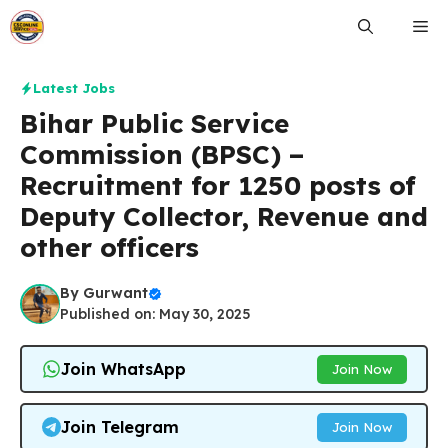
Skip
Me
to
content
Latest Jobs
Bihar Public Service
Commission (BPSC) –
Recruitment for 1250 posts of
Deputy Collector, Revenue and
other officers
By
Gurwant
Published on: May 30, 2025
Join WhatsApp
Join Now
Join Telegram
Join Now