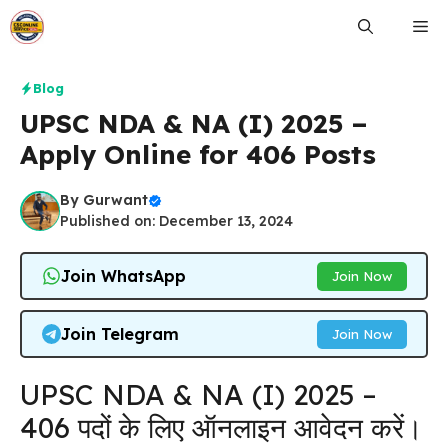
Skip
Me
to
content
Blog
UPSC NDA & NA (I) 2025 –
Apply Online for 406 Posts
By
Gurwant
Published on: December 13, 2024
Join WhatsApp
Join Now
Join Telegram
Join Now
UPSC NDA & NA (I) 2025 –
406 पदों के लिए ऑनलाइन आवेदन करें।