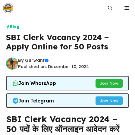
Skip
Me
to
content
Blog
SBI Clerk Vacancy 2024 –
Apply Online for 50 Posts
By
Gurwant
Published on: December 10, 2024
Join WhatsApp
Join Now
Join Telegram
Join Now
SBI Clerk Vacancy 2024 –
50 पदों के लिए ऑनलाइन आवेदन करें