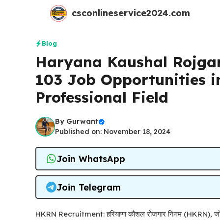
Skip
csconlineservice2024.com
to
content
Blog
Haryana Kaushal Rojga
103 Job Opportunities i
Professional Field
By
Gurwant
Published on: November 18, 2024
Join WhatsApp
Join Telegram
HKRN Recruitment: हरियाणा कौशल रोजगार निगम (HKRN), जो राज्य सरक