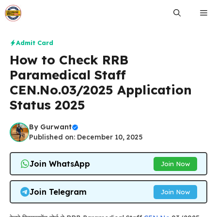
Skip
Me
to
content
Admit Card
How to Check RRB
Paramedical Staff
CEN.No.03/2025 Application
Status 2025
By
Gurwant
Published on: December 10, 2025
Join WhatsApp
Join Now
Join Telegram
Join Now