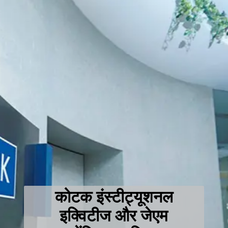
कोटक इंस्टीट्यूशनल
इक्विटीज और जेएम