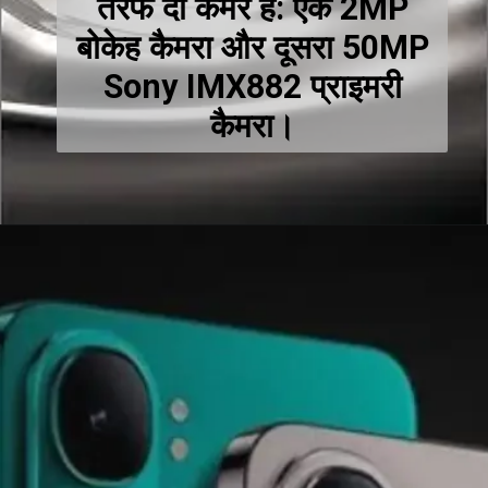
तरफ दो कैमरे हैं: एक 2MP
बोकेह कैमरा और दूसरा 50MP
Sony IMX882 प्राइमरी
कैमरा।