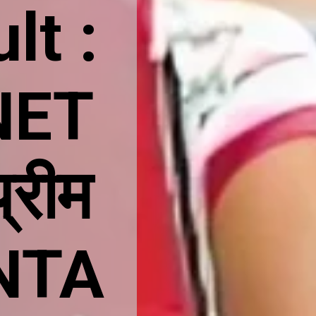
lt :
NET
्रीम
 NTA