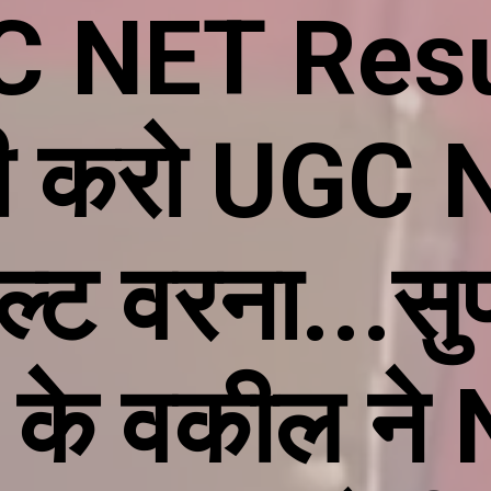
 NET Resu
ी करो UGC 
्ट वरना...सुप
ट के वकील ने