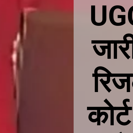
UGC
जार
रिजल
कोर्