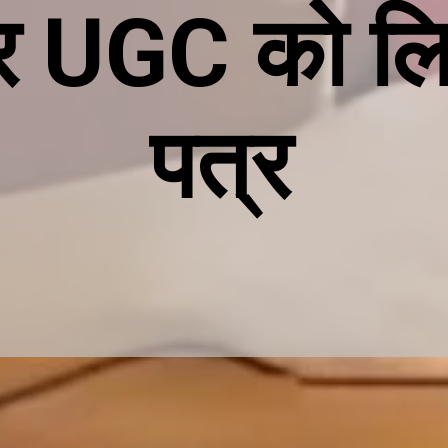
 UGC को ल
पत्र