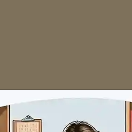
डीएनबी (ब्रॉड स्पेशियलिटी) अंतिम
व्यावहारिक परीक्षाएं - अक्टूबर 2024:
जनवरी/फरवरी डॉएनबी
(सुपरस्पेशियलिटी) अंतिम सिद्धांत