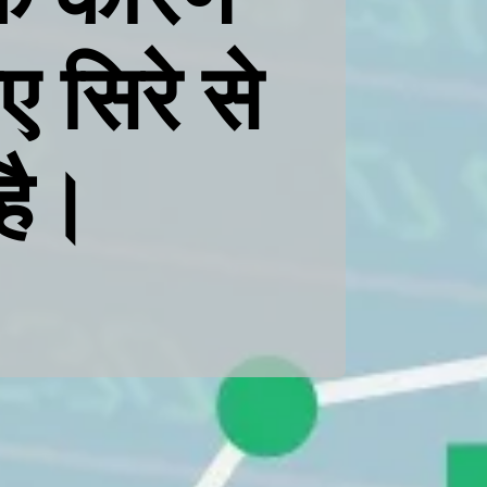
नए सिरे से
है।