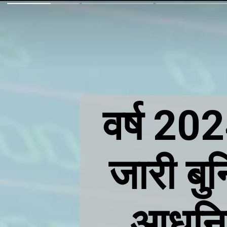
वर्ष 20
जारी बु
आधुनि