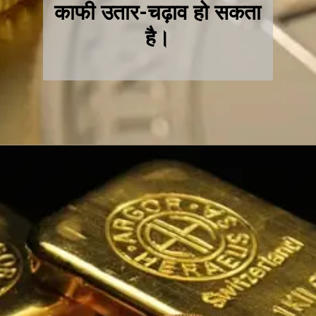
काफी उतार-चढ़ाव हो सकता
है।