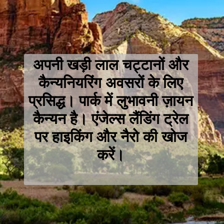
अपनी खड़ी लाल चट्टानों और
कैन्यनियरिंग अवसरों के लिए
प्रसिद्ध। पार्क में लुभावनी ज़ायन
कैन्यन है। एंजेल्स लैंडिंग ट्रेल
पर हाइकिंग और नैरो की खोज
करें।