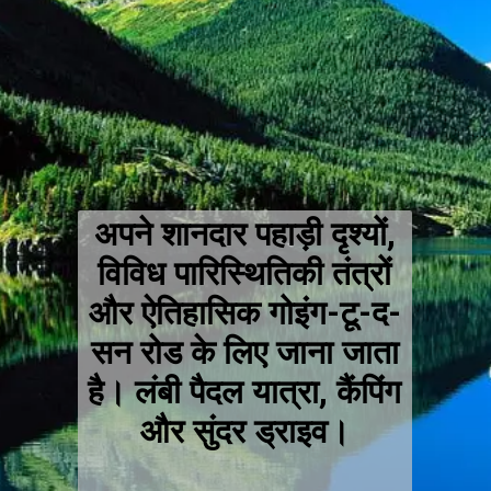
अपने शानदार पहाड़ी दृश्यों,
विविध पारिस्थितिकी तंत्रों
और ऐतिहासिक गोइंग-टू-द-
सन रोड के लिए जाना जाता
है। लंबी पैदल यात्रा, कैंपिंग
और सुंदर ड्राइव।